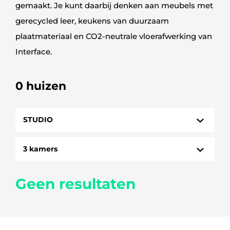
gemaakt. Je kunt daarbij denken aan meubels met
gerecycled leer, keukens van duurzaam
plaatmateriaal en CO2-neutrale vloerafwerking van
Interface.
0 huizen
STUDIO
HUIZEN
3 kamers
STUDIO
1 kamer
Geen resultaten
3 kamers
4 kamers