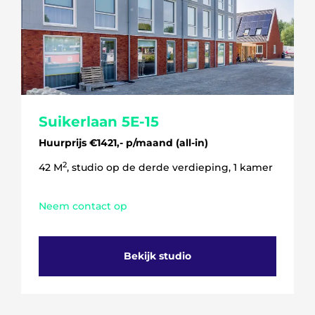
Suikerlaan 5E-15
Huurprijs €1421,- p/maand (all-in)
2
42 M
, studio op de derde verdieping, 1 kamer
Neem contact op
Bekijk studio