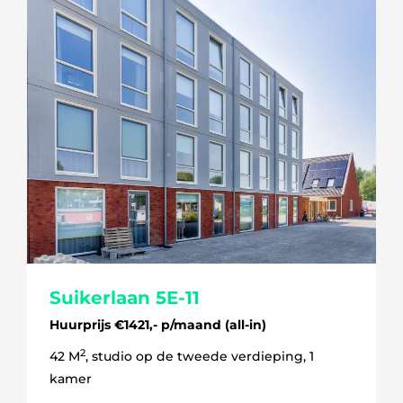
Suikerlaan 5E-11
Huurprijs €1421,- p/maand (all-in)
2
42 M
, studio op de tweede verdieping, 1
kamer