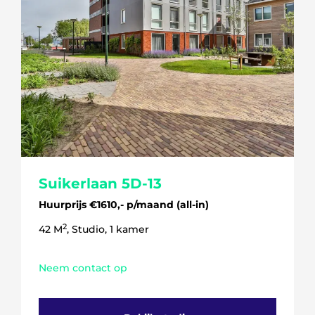
5 kamers
6 kamers
Suikerlaan 5D-13
Huurprijs €1610,- p/maand (all-in)
2
42 M
, Studio, 1 kamer
Neem contact op