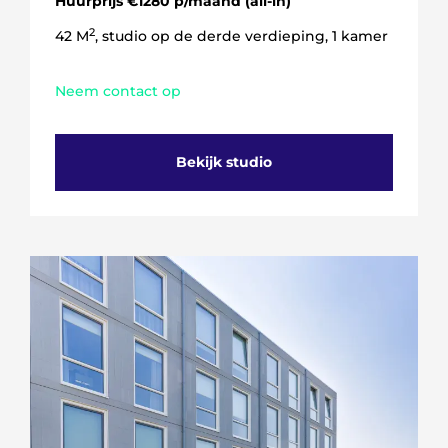
Huurprijs €1280 p/maand (all-in)
2
42 M
, studio op de derde verdieping, 1 kamer
Neem contact op
Bekijk studio