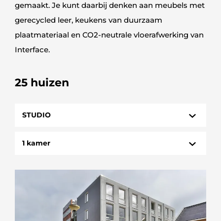
gemaakt. Je kunt daarbij denken aan meubels met
gerecycled leer, keukens van duurzaam
plaatmateriaal en CO2-neutrale vloerafwerking van
Interface.
25 huizen
STUDIO
HUIZEN
1 kamer
STUDIO
1 kamer
3 kamers
4 kamers