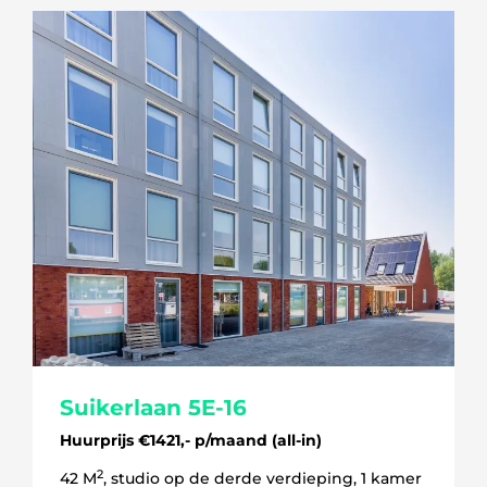
Suikerlaan 5E-16
Huurprijs €1421,- p/maand (all-in)
2
42 M
, studio op de derde verdieping, 1 kamer