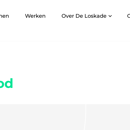
nen
Werken
Over De Loskade
od