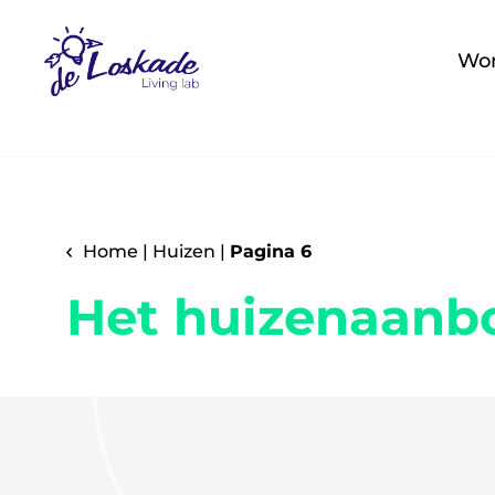
Wo
Home
|
Huizen
|
Pagina 6
Het huizenaanb