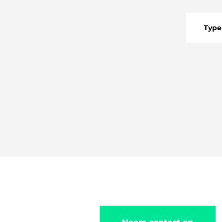
Type
HUIZ
STU