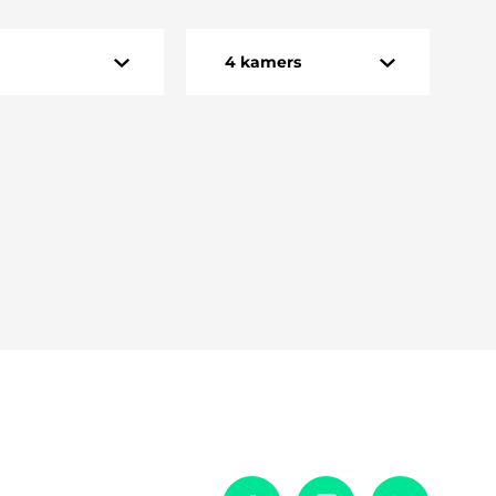
4 kamers
EN
1 kamer
DIO
3 kamers
4 kamers
5 kamers
6 kamers