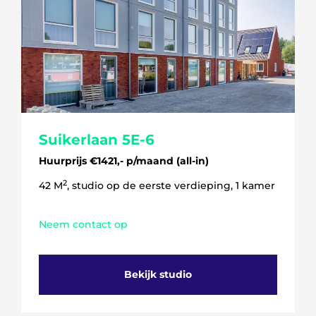
Suikerlaan 5E-6
Huurprijs €1421,- p/maand (all-in)
2
42 M
, studio op de eerste verdieping, 1 kamer
Neem contact op
Bekijk studio