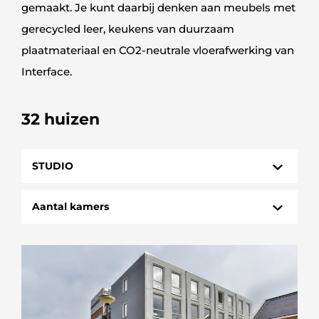
gemaakt. Je kunt daarbij denken aan meubels met
gerecycled leer, keukens van duurzaam
plaatmateriaal en CO2-neutrale vloerafwerking van
Interface.
32 huizen
STUDIO
HUIZEN
Aantal kamers
STUDIO
1 kamer
3 kamers
4 kamers