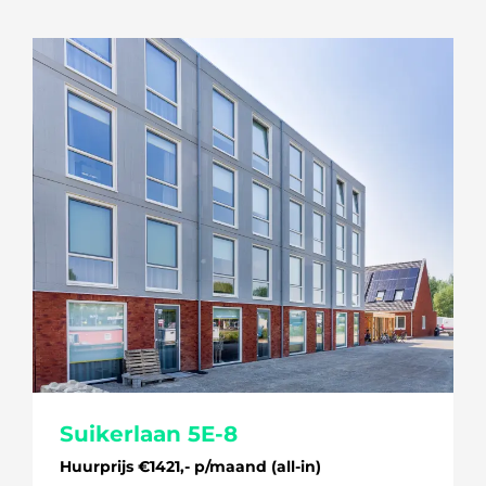
Suikerlaan 5E-8
Huurprijs €1421,- p/maand (all-in)