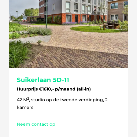
5 kamers
6 kamers
Suikerlaan 5D-11
Huurprijs €1610,- p/maand (all-in)
2
42 M
, studio op de tweede verdieping, 2
kamers
Neem contact op