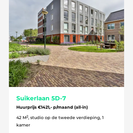
Suikerlaan 5D-7
Huurprijs €1421,- p/maand (all-in)
2
42 M
, studio op de tweede verdieping, 1
kamer