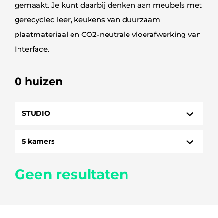
gemaakt. Je kunt daarbij denken aan meubels met
gerecycled leer, keukens van duurzaam
plaatmateriaal en CO2-neutrale vloerafwerking van
Interface.
0 huizen
STUDIO
HUIZEN
5 kamers
STUDIO
1 kamer
Geen resultaten
3 kamers
4 kamers