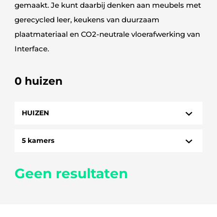
gemaakt. Je kunt daarbij denken aan meubels met
gerecycled leer, keukens van duurzaam
plaatmateriaal en CO2-neutrale vloerafwerking van
Interface.
0 huizen
HUIZEN
HUIZEN
5 kamers
STUDIO
1 kamer
Geen resultaten
3 kamers
4 kamers