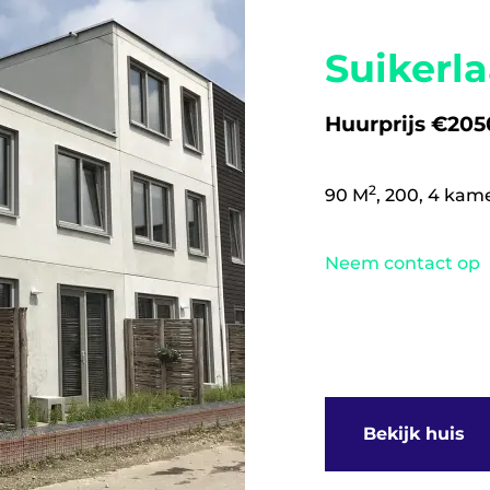
Suikerl
Huurprijs €2050
2
90 M
, 200, 4 kam
Neem contact op
Bekijk huis