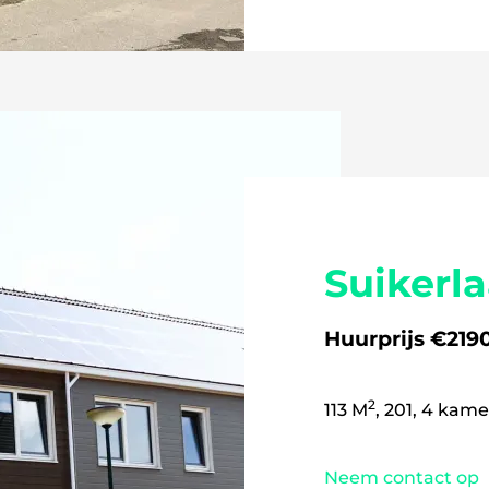
Suikerl
Huurprijs €2190
2
113 M
, 201, 4 kame
Neem contact op