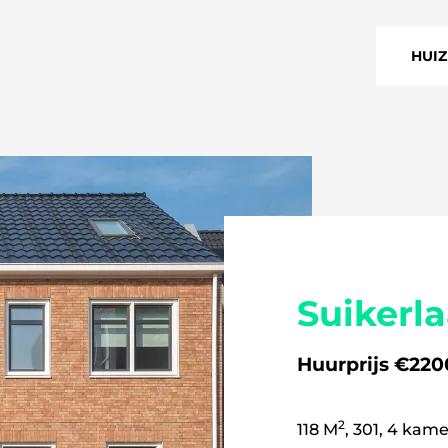
HUI
HUIZ
STU
Suikerl
Huurprijs €2200
2
118 M
, 301, 4 kam