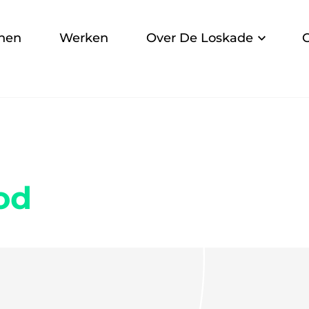
nen
Werken
Over De Loskade
od