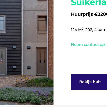
Suikerl
Huurprijs €2200
2
124 M
, 202, 4 kam
Neem contact op
Bekijk huis