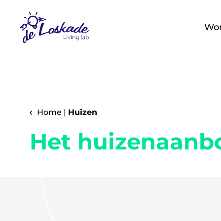
Wo
Home
|
Huizen
Het huizenaanb