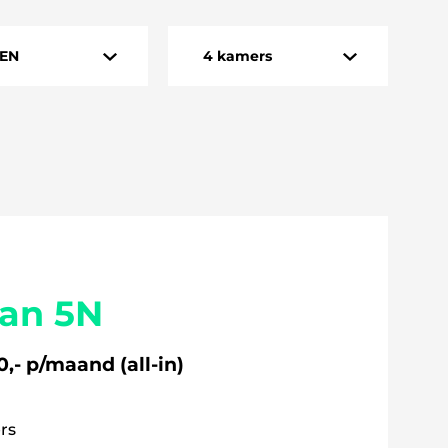
ZEN
4 kamers
EN
1 kamer
DIO
3 kamers
4 kamers
5 kamers
aan 5N
6 kamers
,- p/maand (all-in)
ers