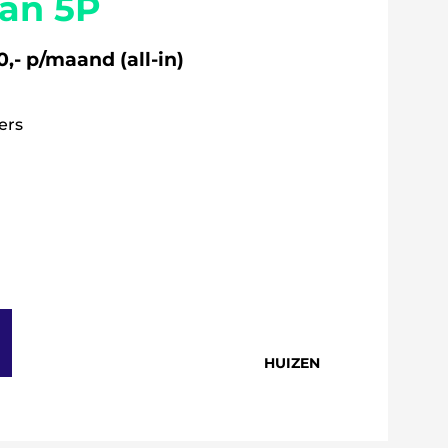
aan 5P
,- p/maand (all-in)
ers
HUIZEN