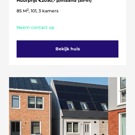
Huurprijs €2050,- p/maand (all-in)
2
85 M
, 101, 3 kamers
Neem contact op
Bekijk huis