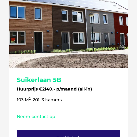
5 kamers
6 kamers
Suikerlaan 5B
Huurprijs €2140,- p/maand (all-in)
2
103 M
, 201, 3 kamers
Neem contact op