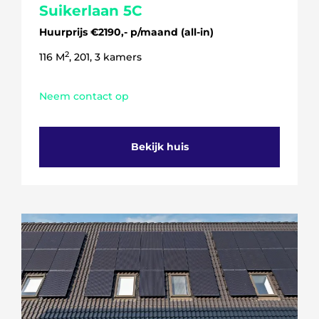
Suikerlaan 5C
Huurprijs €2190,- p/maand (all-in)
2
116 M
, 201, 3 kamers
Neem contact op
Bekijk huis