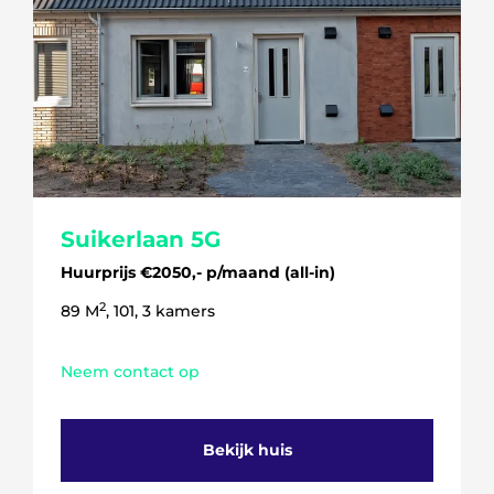
Suikerlaan 5G
Huurprijs €2050,- p/maand (all-in)
2
89 M
, 101, 3 kamers
Neem contact op
Bekijk huis