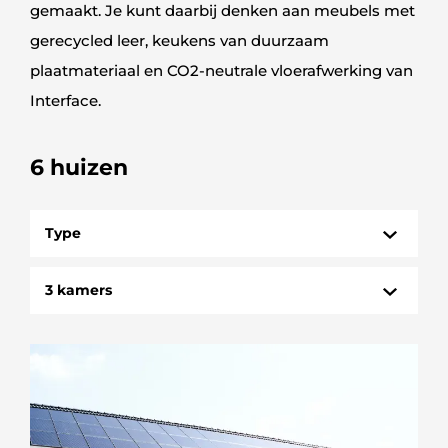
gemaakt. Je kunt daarbij denken aan meubels met
gerecycled leer, keukens van duurzaam
plaatmateriaal en CO2-neutrale vloerafwerking van
Interface.
6 huizen
Type
HUIZEN
3 kamers
STUDIO
1 kamer
3 kamers
4 kamers