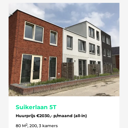
Suikerlaan 5T
Huurprijs €2030,- p/maand (all-in)
2
80 M
, 200, 3 kamers