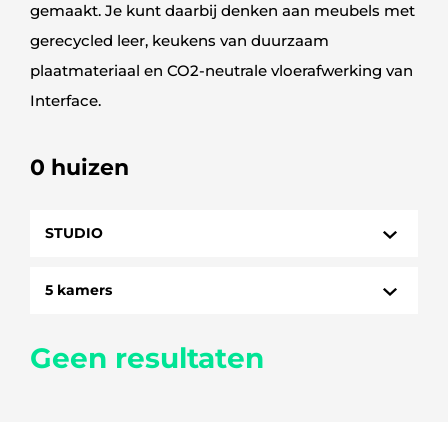
gemaakt. Je kunt daarbij denken aan meubels met
gerecycled leer, keukens van duurzaam
plaatmateriaal en CO2-neutrale vloerafwerking van
Interface.
0 huizen
STUDIO
HUIZEN
5 kamers
STUDIO
1 kamer
Geen resultaten
3 kamers
4 kamers