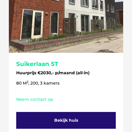
Suikerlaan 5T
Huurprijs €2030,- p/maand (all-in)
2
80 M
, 200, 3 kamers
Neem contact op
Bekijk huis