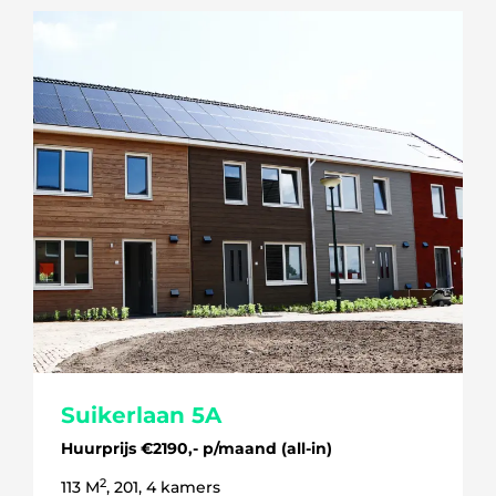
Suikerlaan 5A
Huurprijs €2190,- p/maand (all-in)
2
113 M
, 201, 4 kamers