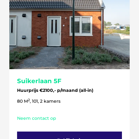
5 kamers
6 kamers
Suikerlaan 5F
Huurprijs €2100,- p/maand (all-in)
2
80 M
, 101, 2 kamers
Neem contact op