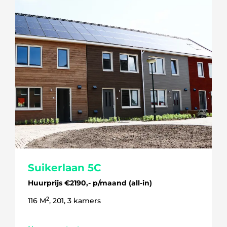
Suikerlaan 5C
Huurprijs €2190,- p/maand (all-in)
2
116 M
, 201, 3 kamers