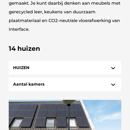
gemaakt. Je kunt daarbij denken aan meubels met
gerecycled leer, keukens van duurzaam
plaatmateriaal en CO2-neutrale vloerafwerking van
Interface.
14 huizen
HUIZEN
HUIZEN
Aantal kamers
STUDIO
1 kamer
3 kamers
4 kamers