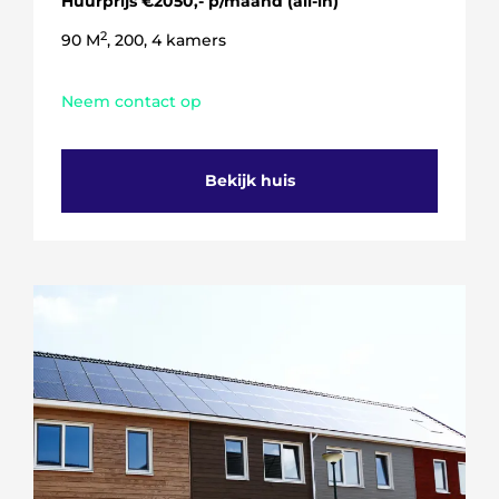
Huurprijs €2050,- p/maand (all-in)
2
90 M
, 200, 4 kamers
Neem contact op
Bekijk huis