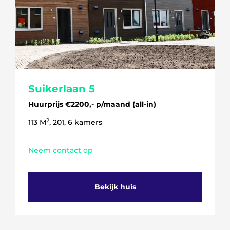
Suikerlaan 5
Huurprijs €2200,- p/maand (all-in)
2
113 M
, 201, 6 kamers
Neem contact op
Bekijk huis