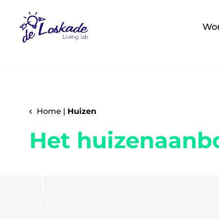
Wo
Home
|
Huizen
Het huizenaanb