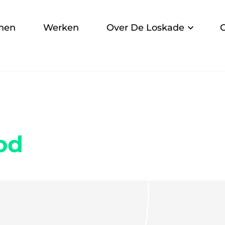
nen
Werken
Over De Loskade
od