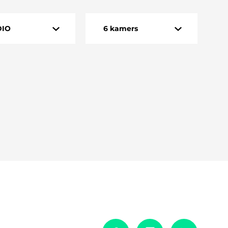
DIO
6 kamers
EN
1 kamer
DIO
3 kamers
4 kamers
5 kamers
6 kamers