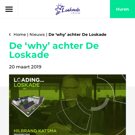
Huren
Home
|
Nieuws
|
De ‘why’ achter De Loskade
De ‘why’ achter De
Loskade
20 maart 2019