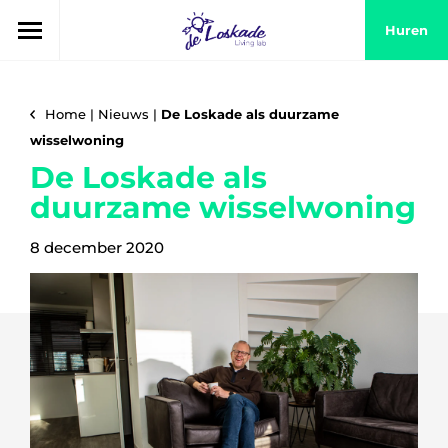
Huren
Home
|
Nieuws
|
De Loskade als duurzame
wisselwoning
De Loskade als
duurzame wisselwoning
8 december 2020